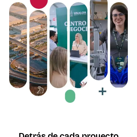
Detrás
de
cada
proyecto