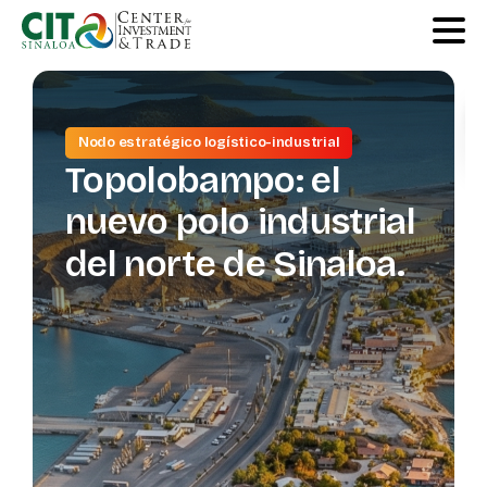
Nodo estratégico logístico-industrial
Co
Topolobampo:
el
pa
nuevo
polo
industrial
ind
del
norte
de
Sinaloa.
es
el
Si
de
ca
va
log
ma
av