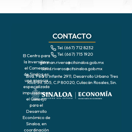
CONTACTO
Tel. (667) 712 8232
Tel. (667) 715 1920
El Centro para
la Inversión y
german.rivera@citsinaloa.gob.mx
el Comercio
david.riveros@citsinaloa.gob.mx
de Sinaloa es
Blvd. Pedro Infante 2911, Desarrollo Urbano Tres
una agencia
Ríos, Int. 505, C.P 80020, Culiacán Rosales, Sin.
especializada
impulsada por
el Consejo
para el
Desarrollo
Económico de
Sinaloa, en
coordinación