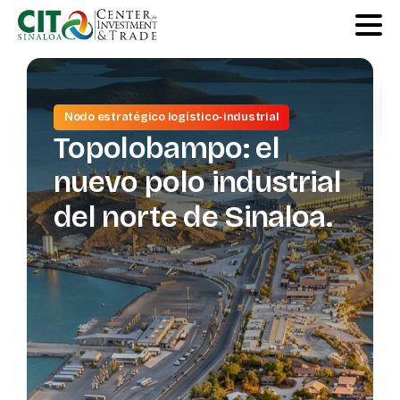
Nodo estratégico logístico-industrial
Co
Topolobampo:
el
pa
nuevo
polo
industrial
ind
del
norte
de
Sinaloa.
es
el
Si
de
ca
va
log
ma
av