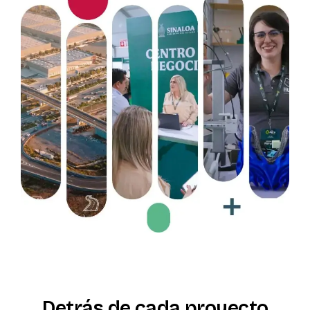
Detrás
de
cada
proyecto