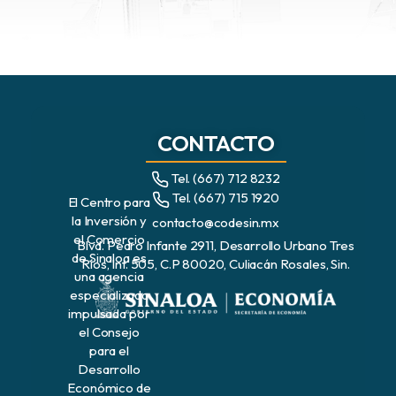
CONTACTO
Tel. (667) 712 8232
Tel. (667) 715 1920
El Centro para
la Inversión y
contacto@codesin.mx
el Comercio
Blvd. Pedro Infante 2911, Desarrollo Urbano Tres
de Sinaloa es
Ríos, Int. 505, C.P 80020, Culiacán Rosales, Sin.
una agencia
especializada
impulsada por
el Consejo
para el
Desarrollo
Económico de