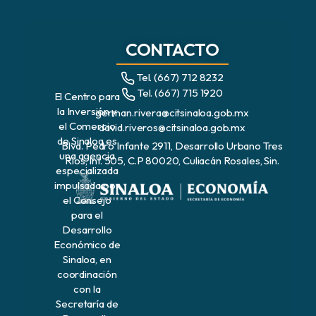
CONTACTO
Tel. (667) 712 8232
Tel. (667) 715 1920
El Centro para
la Inversión y
german.rivera@citsinaloa.gob.mx
el Comercio
david.riveros@citsinaloa.gob.mx
de Sinaloa es
Blvd. Pedro Infante 2911, Desarrollo Urbano Tres
una agencia
Ríos, Int. 505, C.P 80020, Culiacán Rosales, Sin.
especializada
impulsada por
el Consejo
para el
Desarrollo
Económico de
Sinaloa, en
coordinación
con la
Secretaría de