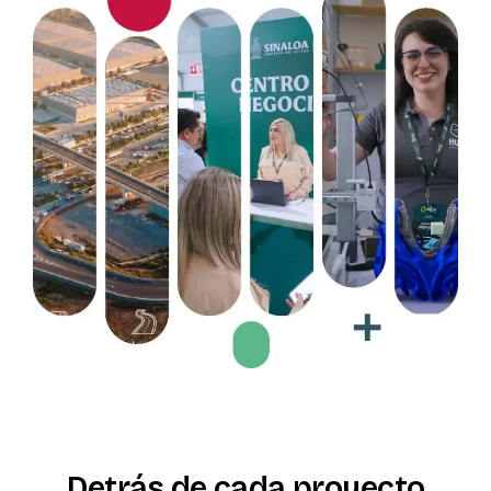
Detrás
de
cada
proyecto