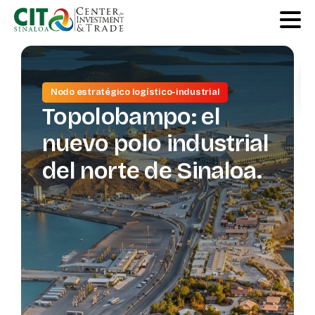
Nodo estratégico logístico-industrial
Co
Topolobampo:
el
pa
nuevo
polo
industrial
ind
del
norte
de
Sinaloa.
es
el
Si
de
ca
va
log
ma
av