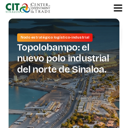
Nodo estratégico logístico-industrial
Co
Topolobampo:
el
pa
nuevo
polo
industrial
ind
del
norte
de
Sinaloa.
es
el
Si
de
ca
va
log
ma
av