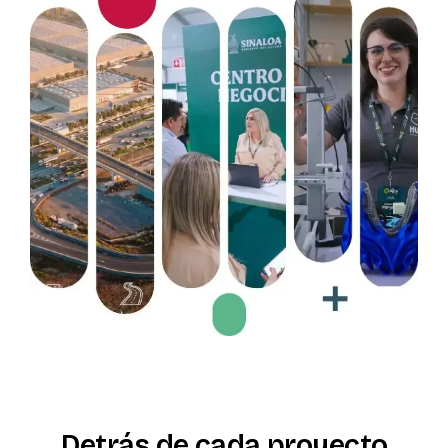
Detrás
de
cada
proyecto