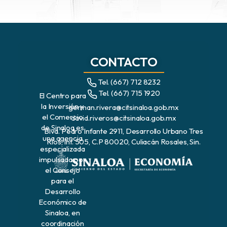
CONTACTO
Tel. (667) 712 8232
Tel. (667) 715 1920
El Centro para
la Inversión y
german.rivera@citsinaloa.gob.mx
el Comercio
david.riveros@citsinaloa.gob.mx
de Sinaloa es
Blvd. Pedro Infante 2911, Desarrollo Urbano Tres
una agencia
Ríos, Int. 505, C.P 80020, Culiacán Rosales, Sin.
especializada
impulsada por
el Consejo
para el
Desarrollo
Económico de
Sinaloa, en
coordinación